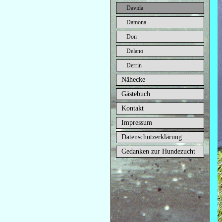
Davida
Damona
Don
Delano
Derrin
Nähecke
Gästebuch
Kontakt
Impressum
Datenschutzerklärung
Gedanken zur Hundezucht